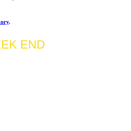
tory
.
EEK END