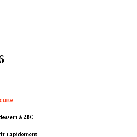
6
duite
dessert à 28€
rvir rapidement